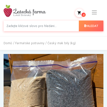
0
HLEDAT
Domů
/
Farmářské potraviny
/ Český mák bílý (kg)